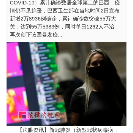
COVID-19）累计确诊数居全球第二的巴西，疫
情仍不见趋缓，巴西卫生部在当地时间2日宣布
新增2万8936例确诊，累计确诊数突破55万大
关，达到55万5383例，同时单日1262人不治，
再次创下该国暴发疫...
【法眼资讯】新冠肺炎（新型冠状病毒病，