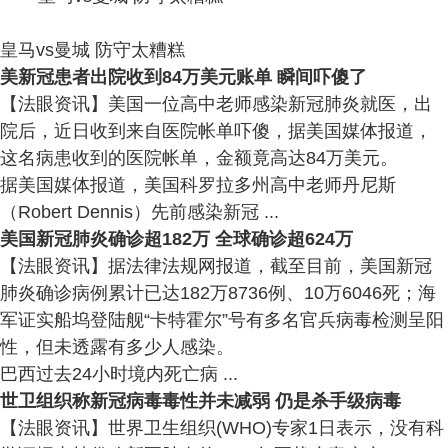
皇马vs曼城 防守太糟糕
美新冠患者出院收到84万美元账单 瞬间吓傻了
【法眼资讯】美国一位高中老师感染新冠肺炎就医，出
院后，近日收到来自医院帐单吓傻，据美国媒体报道，
这名病患收到的医院帐单，金额竟高达84万美元。
据美国媒体报道，美国科罗拉多州高中老师丹尼斯
（Robert Dennis）先前感染新冠 ...
美国新冠肺炎确诊超182万 全球确诊超624万
【法眼资讯】据法律法规网报道，截至目前，美国新冠
肺炎确诊病例累计已达182万8736例、10万6046死；海
军证实船坞登陆舰“卡特霍尔”号有多名官兵病毒检测呈阳
性，但未透露有多少人感染。
巴西过去24小时境内死亡病 ...
世卫组织称新冠病毒毒性并未减弱 仍是杀手级病毒
【法眼资讯】世界卫生组织(WHO)专家1日表示，没有科