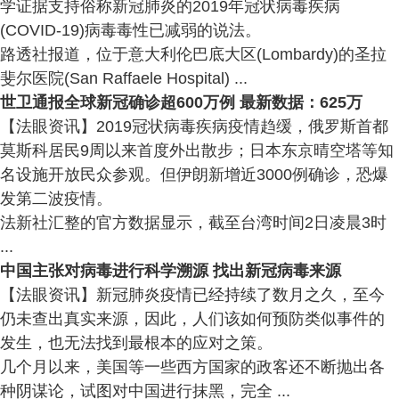
学证据支持俗称新冠肺炎的2019年冠状病毒疾病
(COVID-19)病毒毒性已减弱的说法。
路透社报道，位于意大利伦巴底大区(Lombardy)的圣拉
斐尔医院(San Raffaele Hospital) ...
世卫通报全球新冠确诊超600万例 最新数据：625万
【法眼资讯】2019冠状病毒疾病疫情趋缓，俄罗斯首都
莫斯科居民9周以来首度外出散步；日本东京晴空塔等知
名设施开放民众参观。但伊朗新增近3000例确诊，恐爆
发第二波疫情。
法新社汇整的官方数据显示，截至台湾时间2日凌晨3时
...
中国主张对病毒进行科学溯源 找出新冠病毒来源
【法眼资讯】新冠肺炎疫情已经持续了数月之久，至今
仍未查出真实来源，因此，人们该如何预防类似事件的
发生，也无法找到最根本的应对之策。
几个月以来，美国等一些西方国家的政客还不断抛出各
种阴谋论，试图对中国进行抹黑，完全 ...