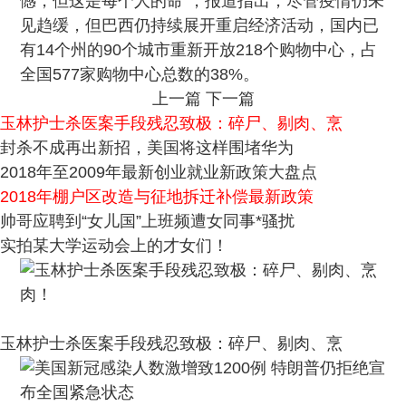
憾，但这是每个人的命”，报道指出，尽管疫情仍未
见趋缓，但巴西仍持续展开重启经济活动，国内已
有14个州的90个城市重新开放218个购物中心，占
全国577家购物中心总数的38%。
上一篇
下一篇
玉林护士杀医案手段残忍致极：碎尸、剔肉、烹
封杀不成再出新招，美国将这样围堵华为
2018年至2009年最新创业就业新政策大盘点
2018年棚户区改造与征地拆迁补偿最新政策
帅哥应聘到“女儿国”上班频遭女同事*骚扰
实拍某大学运动会上的才女们！
玉林护士杀医案手段残忍致极：碎尸、剔肉、烹