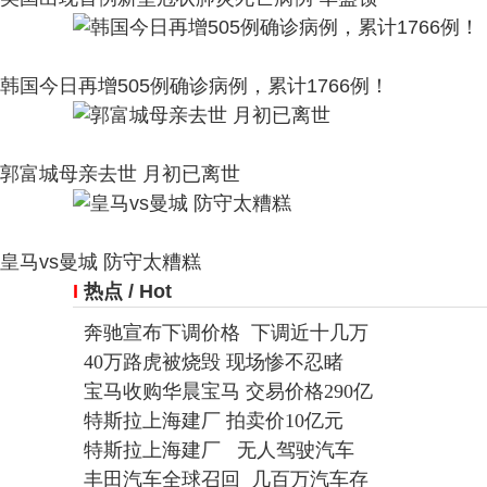
韩国今日再增505例确诊病例，累计1766例！
郭富城母亲去世 月初已离世
皇马vs曼城 防守太糟糕
I
热点
/ Hot
奔驰宣布下调价格 下调近十几万
40万路虎被烧毁 现场惨不忍睹
宝马收购华晨宝马 交易价格290亿
特斯拉上海建厂 拍卖价10亿元
特斯拉上海建厂 无人驾驶汽车
丰田汽车全球召回 几百万汽车存