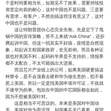
个是时间要相当长，短期见不了效果，需要持续投
资坚定向前的耐心，这对中国也不是问题。三是要
有需求，有客户，不然你搞这些没有意义了，这对
中国也不是问题。
这让
特朗普团伙心态完全失衡
。先是定下了甩
锅中国的宣传策略，答不上来就“Ask China”，还折
腾起诉中国。但这一招其实不好搞，疫情是自然现
象，却起诉主权国家政府，史无前例。而且各种证
据也对美国不利，起码科学界是不支持的，情报界
都不太配合，不太可能搞出大进展。
而且芯片产业链上的公司，如果美国硬要搞这
种禁令，是不会顶着去硬和华为做生意的，犯不着
惹上美国。所以一定是找美国申请许可证，不批就
不接华为的单。包括在中国的中芯国际都会如此，
因为不想被美国针对。
这是相当不可思议的。本来是美国对中国动
手，美国对华为耍流氓，别国事不关己看着，观望