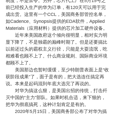
制度，不是禁令
。另外，芯片代工厂在5月15号之
前已经投入生产的华为订单，有120天可以用于完
成出货。这里有一个CCL，美国商务部管控名单，
如Cadence、Synopsis提供的EDA软件，Applied
Materials（应用材料）提供的芯片加工硬件设备。
近年来美国政府这个倾向很明显，相对实力明
显下降了，不是独霸的巅峰时期了。但是还要搞比
以前还过头的霸权主义行径，只能是大耍流氓，吃
相难看也顾不上了。什么商业规则、国际商业环境
都顾不上了。
美国那边也暂时缓缓，至少特朗普表面上是“收
获阶段成果”了，面子是有的，把大选连任搞定再
说。本来是起码混到年底大选完了再说的。
对华为搞这么狠，是美国出招的传统，打击歼
灭中国的“主力”部队。如果时机合适，来下狠的，
把华为彻底搞死，这种计划肯定是有的。
2020年5月15日，美国商务部公布了对华为搞