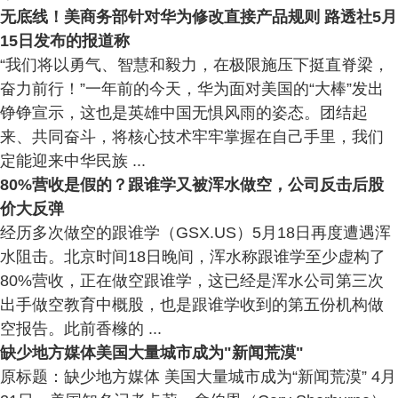
无底线！美商务部针对华为修改直接产品规则 路透社5月
15日发布的报道称
“我们将以勇气、智慧和毅力，在极限施压下挺直脊梁，
奋力前行！”一年前的今天，华为面对美国的“大棒”发出
铮铮宣示，这也是英雄中国无惧风雨的姿态。团结起
来、共同奋斗，将核心技术牢牢掌握在自己手里，我们
定能迎来中华民族 ...
80%营收是假的？跟谁学又被浑水做空，公司反击后股
价大反弹
经历多次做空的跟谁学（GSX.US）5月18日再度遭遇浑
水阻击。北京时间18日晚间，浑水称跟谁学至少虚构了
80%营收，正在做空跟谁学，这已经是浑水公司第三次
出手做空教育中概股，也是跟谁学收到的第五份机构做
空报告。此前香橼的 ...
缺少地方媒体美国大量城市成为"新闻荒漠"
原标题：缺少地方媒体 美国大量城市成为“新闻荒漠” 4月