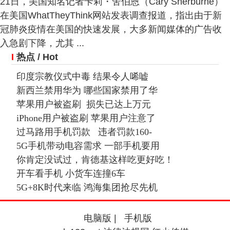
21日，美国知名记者卡莉・舍伯恩（Cary Sherburne）
在美国WhatTheyThink网站发表调查报道，指出由于新
冠肺炎疫情在美国的快速发展，大多新闻媒体的广告收
入急剧下降，尤其 ...
I
热点
/ Hot
印度宗教仪式中毒 结果令人唏嘘
新西兰禁用华为 哪些国家禁用了华
苹果用户被盗刷 损失已达上万元
iPhone用户被盗刷 苹果用户注意了
过马路用手机罚款 违者罚款160-
5G手机带动电容需求 一部手机要用
你肯定没试过，肯德基这样吃更好吃！
开车看手机 小货车连撞6车
5G+8K时代来临 鸿海集团抢尽先机
电脑版
|
手机版