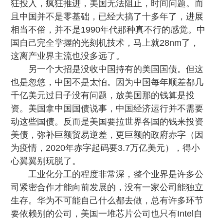
狂投入，疯狂推进，美国无法阻止，时间问题。而
且中国并不是零基础，已经大搞了十多年了，进展
相当不俗，并不是1990年代那种真不行的感觉。中
国自己完全掌握的光刻机技术，马上就28nm了，
这离产业界主流也没多远了。
另一个大招是没收中国持有的美国国债
。但这
也是忽悠，中国不是太怕。因为中国每年顺差都几
千亿美元过日子没有问题，放美国那的钱算是投
资。美国拿中国国债说事，中国经济运行并不需要
动这些国债。反而是美国要拉世界各国的钱来投资
美债，弥补巨额贸易逆差，更巨额的政府赤字（因
为疫情，2020年赤字起码要3.7万亿美元），得小
心翼翼别玩脱了。
工业化分工的程度非常深，
整个业界是许多公
司紧密合作才能向前发展的，没有一家公司能独立
生存
。华为不可能自己什么都去做，总有许多环节
要依赖别的公司，美国一堆芯片公司也只有Intel自