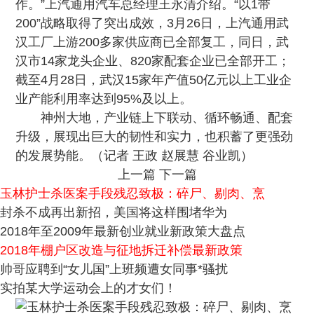
作。”上汽通用汽车总经理王永清介绍。“以1带
200”战略取得了突出成效，3月26日，上汽通用武
汉工厂上游200多家供应商已全部复工，同日，武
汉市14家龙头企业、820家配套企业已全部开工；
截至4月28日，武汉15家年产值50亿元以上工业企
业产能利用率达到95%及以上。
神州大地，产业链上下联动、循环畅通、配套
升级，展现出巨大的韧性和实力，也积蓄了更强劲
的发展势能。（记者 王政 赵展慧 谷业凯）
上一篇
下一篇
玉林护士杀医案手段残忍致极：碎尸、剔肉、烹
封杀不成再出新招，美国将这样围堵华为
2018年至2009年最新创业就业新政策大盘点
2018年棚户区改造与征地拆迁补偿最新政策
帅哥应聘到“女儿国”上班频遭女同事*骚扰
实拍某大学运动会上的才女们！