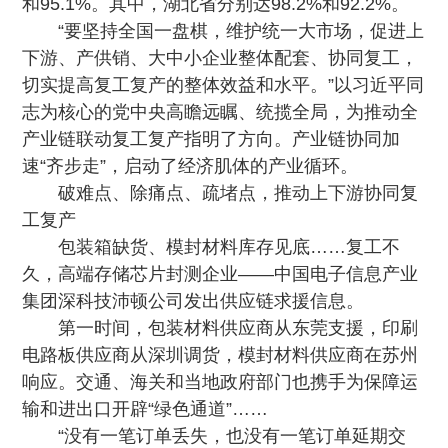
和95.1%。其中，湖北省分别达98.2%和92.2%。
“要坚持全国一盘棋，维护统一大市场，促进上
下游、产供销、大中小企业整体配套、协同复工，
切实提高复工复产的整体效益和水平。”以习近平同
志为核心的党中央高瞻远瞩、统揽全局，为推动全
产业链联动复工复产指明了方向。产业链协同加
速“齐步走”，启动了经济肌体的产业循环。
破难点、除痛点、疏堵点，推动上下游协同复
工复产
包装箱缺货、模封材料库存见底……复工不
久，高端存储芯片封测企业——中国电子信息产业
集团深科技沛顿公司发出供应链求援信息。
第一时间，包装材料供应商从东莞支援，印刷
电路板供应商从深圳调货，模封材料供应商在苏州
响应。交通、海关和当地政府部门也携手为保障运
输和进出口开辟“绿色通道”……
“没有一笔订单丢失，也没有一笔订单延期交