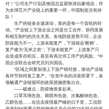
付！”公司生产计划及物流总监翟铁涛自豪地说，作
为全球芯片产业链上的重要一环，中国制造没有掉
队！
生产的链条全速滚动，靠的是每一个齿轮的转
动。“产业链上下游企业之间是分工合作、协同发展
和相互制约的共生关系。各地防疫形势不同，企业
防疫能力不一。上游未能复产，下游就会‘断粮’，
复产难为‘无米之炊’；下游未能复产，上游复产只
会造成库存积压，甚至有再次停工停产的风险。”中
国企业联合会研究员刘兴国说。
“区域之间要加强上下游产销对接，推动产业链
各环节协同复工复产。”在党中央的决策部署下，各
项畅通产业链循环的政策措施密集出台。
——破难点，防疫物资多起来。
口罩耳绳告急、熔喷布告急、次氯酸钠告急、
乙醇告急……在抗击疫情最严峻的日子里，工信部
选派到56家重点防疫物资生产企业的73名驻企特派