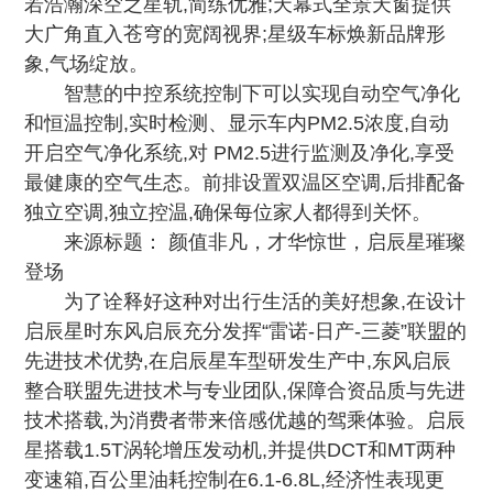
若浩瀚深空之星轨,简练优雅;天幕式全景天窗提供
大广角直入苍穹的宽阔视界;星级车标焕新品牌形
象,气场绽放。
智慧的中控系统控制下可以实现自动空气净化
和恒温控制,实时检测、显示车内PM2.5浓度,自动
开启空气净化系统,对 PM2.5进行监测及净化,享受
最健康的空气生态。前排设置双温区空调,后排配备
独立空调,独立控温,确保每位家人都得到关怀。
来源标题： 颜值非凡，才华惊世，启辰星璀璨
登场
为了诠释好这种对出行生活的美好想象,在设计
启辰星时东风启辰充分发挥“雷诺-日产-三菱”联盟的
先进技术优势,在启辰星车型研发生产中,东风启辰
整合联盟先进技术与专业团队,保障合资品质与先进
技术搭载,为消费者带来倍感优越的驾乘体验。启辰
星搭载1.5T涡轮增压发动机,并提供DCT和MT两种
变速箱,百公里油耗控制在6.1-6.8L,经济性表现更