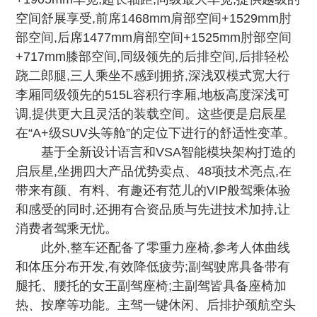
空间舒展享受,前席1468mm肩部空间+1529mm肘
部空间,后席1477mm肩部空间+1525mm肘部空间
+717mm膝部空间,同级领先的后排空间,后排轻松
跷二郎腿,三人乘坐不感到拥挤,深浅双模式宽大行
李厢同级领先的515L容积行李厢,地板高度深浅可
调,提供更大且灵活的装载空间。这些便是启辰星
在“A+级SUV头等舱”的定位下进行的舒适性变革。
基于全新设计语言和VSA智能模块架构打造的
启辰星,坐拥四大产品优势卖点、48项技术亮点,在
带来有颜、有料、有趣还有范儿的VIP般驾乘体验
和感受的同时,还拥有合资品质与先进技术加持,让
消费者驾乘无忧。
此外,整车还配备了零重力座椅,参考人体曲线
和体压分布开发,有效降低疲劳;副驾驶席具备带有
腿托、腰托的女王副驾座椅;主副驾皆具备座椅加
热、按摩等功能。主驾一键休闲、后排护颈航空头