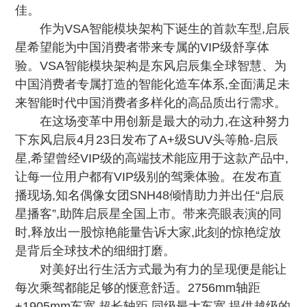
佳。
作为VSA智能模块架构下诞生的首款车型,启辰
星希望能为中国消费者带来专属的VIP级舒享体
验。VSA智能模块架构是东风启辰集全球智慧、为
中国消费者专属打造的智能化造车体系,全面满足未
来智能时代中国消费者多样化的高品质出行需求。
在这场变革中用创新是最大的动力,在这种努力
下东风启辰4月23日发布了A+级SUV头等舱-启辰
星,希望曾经VIP级的高端技术能应用于这款产品中,
让每一位用户都有VIP级别的驾乘体验。在发布直
播现场,知名偶像女团SNH48倾情助力并出任“启辰
星播客”,助阵启辰星全国上市。带来亮眼表演的同
时,释放出一股惊艳能量告诉大家,此刻的惊艳绽放
是背后全球技术的细细打磨。
对美好出行生活方式最为有力的呈现便是能让
每次乘驾都能足够的惬意舒适。2756mm轴距
+1905mm车宽,超长轴距,同级最大车宽,提供越级的