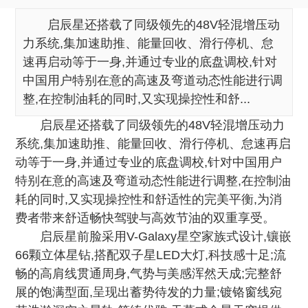
启辰星还搭载了同级领先的48V轻混增压动
力系统,集加速助推、能量回收、滑行停机、怠
速再启动等于一身,并通过专业的底盘调校,针对
中国用户特别在意的高速及弯道动态性能进行调
整,在控制油耗的同时,又实现操控性和舒...
启辰星还搭载了同级领先的48V轻混增压动力
系统,集加速助推、能量回收、滑行停机、怠速再启
动等于一身,并通过专业的底盘调校,针对中国用户
特别在意的高速及弯道动态性能进行调整,在控制油
耗的同时,又实现操控性和舒适性的完美平衡,为消
费者带来舒适畅快驾驶与高效节油的双重享受。
启辰星前脸采用V-Galaxy星空家族式设计,镶嵌
66颗立体星钻,搭配双子星LED大灯,科技感十足;流
畅的高肩线贯通周身,气势与美感浑然天成;完整舒
展的饱满型面,呈现出蓄势待发的力量;镀铬窗线宛