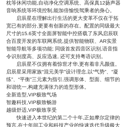
枕等休闲功能,自动净化空调系统、高保真12扬声器
音响系统等环境控制,能加倍愉悦驾乘者的身心。
启辰星在理解出行生活的更大变革不仅在于拓
宽已有的部分,更要有创新的存在。配置的同级最大
尺寸的15.6英寸全面屏智能中控搭载了东风启辰联
合百度开发的车联网系统,提供智能物联、AR实景
智能导航等多项功能; 同级首发四音区识别,语音指
令识别度高、反应迅速, 还可支持粤语识别。
启辰星不仅拥有着惊世才华,更有着非凡颜值。
启辰星采用家族“混元美学”设计理念,以“气势”、“凝
练”、“平衡”三元素为指引,强调形体、型面、细节的
和谐统一,构建充满张力的造型形体。
全新造型,VIP极致气场
智趣科技,VIP极致畅游
越级舒适,VIP极致享受
快速进入本世纪的第二个十年,正如摩尔定律的
预言,在十年间工业和科技产业的快速迭代升级极大