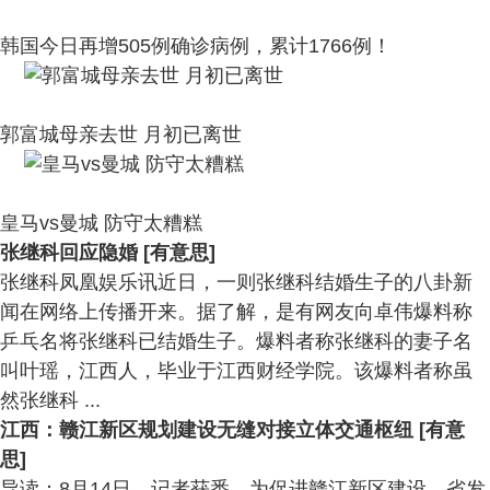
韩国今日再增505例确诊病例，累计1766例！
郭富城母亲去世 月初已离世
皇马vs曼城 防守太糟糕
张继科回应隐婚 [有意思]
张继科凤凰娱乐讯近日，一则张继科结婚生子的八卦新
闻在网络上传播开来。据了解，是有网友向卓伟爆料称
乒乓名将张继科已结婚生子。爆料者称张继科的妻子名
叫叶瑶，江西人，毕业于江西财经学院。该爆料者称虽
然张继科 ...
江西：赣江新区规划建设无缝对接立体交通枢纽 [有意
思]
导读：8月14日，记者获悉，为促进赣江新区建设，省发