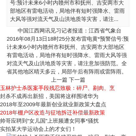
号:预计未来6小时内赣州市和抚州、吉安两市大
部地区有雷电活动，局地伴有短时强降水、雷雨
大风等强对流天气及山洪地质等灾害，请注...
中国江西网讯见习记者报道：江西省气象台
2016年08月13日18时25分发布雷电黄*预警信号:预
计未来6小时内赣州市和抚州、吉安两市大部地区
有雷电活动，局地伴有短时强降水、雷雨大风等强
对流天气及山洪地质等灾害，请注意加强防范。全
省其他地区晴天多云，局部午后有阵雨或雷阵雨。
上一篇
下一篇
玉林护士杀医案手段残忍致极：碎尸、剔肉、烹
封杀不成再出新招，美国将这样围堵华为
2018年至2009年最新创业就业新政策大盘点
2018年棚户区改造与征地拆迁补偿最新政策
帅哥应聘到“女儿国”上班频遭女同事*骚扰
实拍某大学运动会上的才女们！