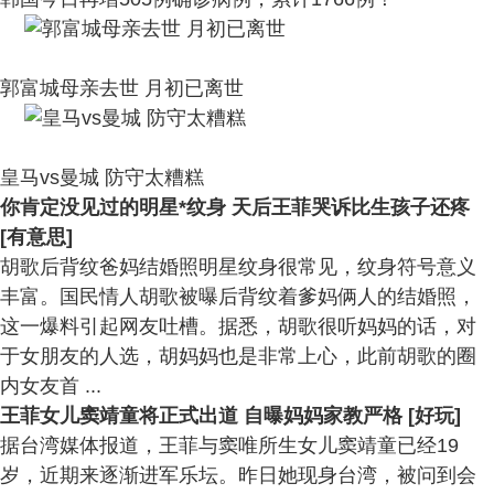
郭富城母亲去世 月初已离世
皇马vs曼城 防守太糟糕
你肯定没见过的明星*纹身 天后王菲哭诉比生孩子还疼
[有意思]
胡歌后背纹爸妈结婚照明星纹身很常见，纹身符号意义
丰富。国民情人胡歌被曝后背纹着爹妈俩人的结婚照，
这一爆料引起网友吐槽。据悉，胡歌很听妈妈的话，对
于女朋友的人选，胡妈妈也是非常上心，此前胡歌的圈
内女友首 ...
王菲女儿窦靖童将正式出道 自曝妈妈家教严格 [好玩]
据台湾媒体报道，王菲与窦唯所生女儿窦靖童已经19
岁，近期来逐渐进军乐坛。昨日她现身台湾，被问到会