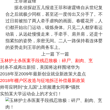
王菲谢霆锋
据名侦探赵五儿报道王菲和谢霆锋自从世纪复
合之后就极少同框，甚至还一度传出又分手了。不
过日前被拍了两人牵手虐狗的画面。春暖花开，人
们都开始出门运动，锻炼身体。只见二人都穿着运
动装，从远处慢慢走来，手牵手、肩并肩，还是十
指紧扣的姿势，亲密无间。二人一路保持着连体婴
的姿势走到王菲的商务车上。
上一篇
下一篇
玉林护士杀医案手段残忍致极：碎尸、剔肉、烹
封杀不成再出新招，美国将这样围堵华为
2018年至2009年最新创业就业新政策大盘点
2018年棚户区改造与征地拆迁补偿最新政策
帅哥应聘到“女儿国”上班频遭女同事*骚扰
实拍某大学运动会上的才女们！