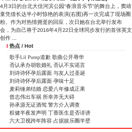
4月3日的台北大佳河滨公园“春浪音乐节”的舞台上，窦靖
童凭借长达半小时惊艳的表演(右图)再一次完成了现场圈
粉。作为对热情拥趸的回应，次日她在台北举行发布
会，为自己将于2016年4月22日全球同步发行的首张英文
创作 ...
I
热点
/ Hot
歌手Lil Pump道歉 歌曲公开辱华
否认承办胡歌婚礼 否认不实谣言
刘诗诗怀孕后露面 与友人过圣诞
刘诗诗怀孕后露面 孕味十足
麦莉锤弟结婚 恋爱八年修成正果
曾志伟出车祸 所幸并无大碍
孙承源无证酒驾 警方介入调查
权健半夜发声明 丁香医生是否诽谤
六大卫视跨年阵容 占据娱乐圈半壁