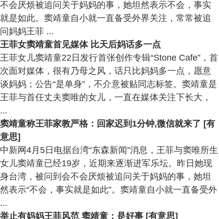
不会厌烦被追问关于妈妈的事，她坦然表示不会，事实
就是如此。窦靖童自小就一直备受外界关注，常常被追
问妈妈王菲 ...
王菲女窦靖童首见媒体 比天后妈话多一点
王菲女儿窦靖童22日发行首张创作专辑“Stone Cafe”，首
次面对媒体，很有乃母之风，话只比妈妈多一点，愿意
谈妈妈；公告“是单身”，不介意被贴同志标签。窦靖童是
王菲与首任丈夫窦唯的女儿，一直在媒体关注下长大，
...
窦靖童称王菲家教严格：回家迟到1分钟,微信就来了 [有
意思]
中新网4月5日电据台湾“东森新闻”消息，王菲与窦唯所生
女儿窦靖童已经19岁，近期来逐渐进军乐坛。昨日她现
身台湾，被问到会不会厌烦被追问关于妈妈的事，她坦
然表示“不会，事实就是如此”。窦靖童自小就一直备受外
...
举止有妈妈王菲风范 窦靖童：是好事 [有意思]