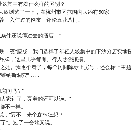
看这其中有着什么样的区别？
，大致浏览了一下，在杭州市区范围内大约有50家。
推荐。入住过的网友，评论五花八门。
生条件还说得过去的酒店。”
晚，夜*朦胧，我们选择了年轻人较集中的下沙分店实地
品牌，这里几乎都有。行人熙熙攘攘。
之处。我逐个看了，每个房间除标上房号，还会标上主题，比
”“维纳斯洞穴”……
房间吗？”
的人家订了，亮着的还可以选。”
题都不一样。
员说，“要不，来个森林狂想？”
了”。过了一会她又说。
元。