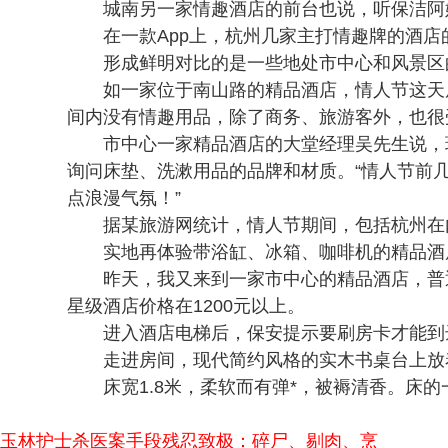
城南另一家情趣酒店的前台也说，听保洁阿
在一款App上，杭州几家主打情趣牌的酒
形成鲜明对比的是一些地处市中心和风景区
如一家位于南山路的精品酒店，情人节这天房
间内没有情趣用品，除了商务、旅游客外，也很
市中心一家精品酒店的大堂经理吴先生说，
询问床垫、洗漱用品的品牌和材质。“情人节前
点浪漫气氛！”
据某旅游网统计，情人节期间，包括杭州在
实地再体验带浴缸、冰箱、咖啡机的精品酒
昨天，我又来到一家市中心的精品酒店，普通
星级酒店价格在1200元以上。
进入酒店电梯后，保安提示要刷房卡才能到
走进房间，现代简约风格的实木书桌台上放
床宽1.8米，柔软而有弹*，被褥清香。
玉林护士杀医案手段残忍致极：碎尸、剔肉、烹