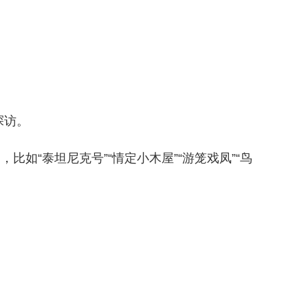
探访。
如“泰坦尼克号”“情定小木屋”“游笼戏凤”“鸟