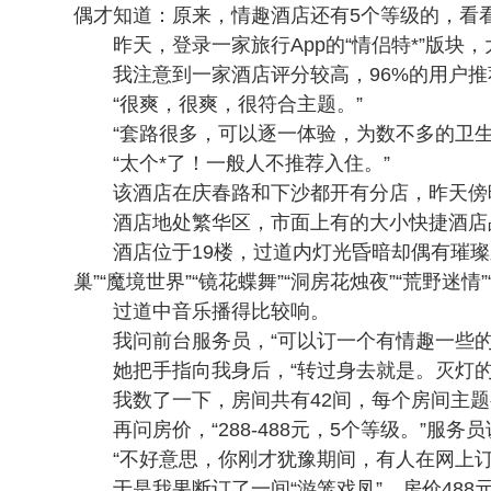
偶才知道：原来，情趣酒店还有5个等级的，看
昨天，登录一家旅行App的“情侣特*”版块
我注意到一家酒店评分较高，96%的用户
“很爽，很爽，很符合主题。”
“套路很多，可以逐一体验，为数不多的卫
“太个*了！一般人不推荐入住。”
该酒店在庆春路和下沙都开有分店，昨天傍
酒店地处繁华区，市面上有的大小快捷酒店
酒店位于19楼，过道内灯光昏暗却偶有璀璨
巢”“魔境世界”“镜花蝶舞”“洞房花烛夜”“荒野迷情
过道中音乐播得比较响。
我问前台服务员，“可以订一个有情趣一些的
她把手指向我身后，“转过身去就是。灭灯
我数了一下，房间共有42间，每个房间主
再问房价，“288-488元，5个等级。”服务
“不好意思，你刚才犹豫期间，有人在网上订
于是我果断订了一间“游笼戏凤”，房价488