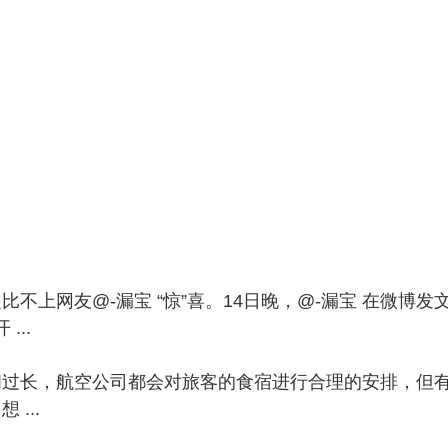
网友@-漏宝 “惊”喜。14日晚，@-漏宝 在微博发文称，
...
间过长，航空公司都会对旅客的食宿进行合理的安排，但
...