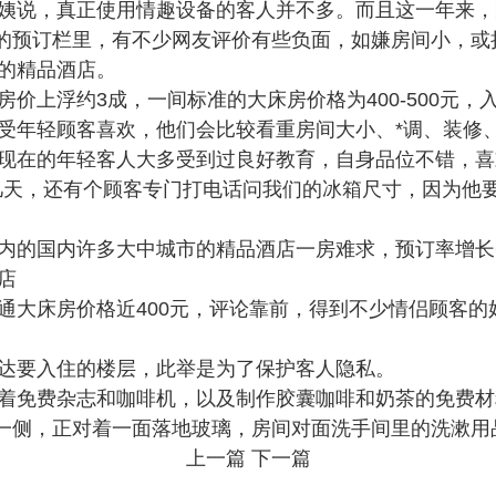
姨说，真正使用情趣设备的客人并不多。而且这一年来，
店的预订栏里，有不少网友评价有些负面，如嫌房间小，
的精品酒店。
价上浮约3成，一间标准的大床房价格为400-500元
受年轻顾客喜欢，他们会比较看重房间大小、*调、装修
现在的年轻客人大多受到过良好
教育
，自身品位不错，喜
几天，还有个顾客专门打电话问我们的冰箱尺寸，因为他
内的国内许多大中城市的精品酒店一房难求，预订率增长
店
大床房价格近400元，评论靠前，得到不少情侣顾客的好评
达要入住的楼层，此举是为了保护客人隐私。
着免费杂志和咖啡机，以及制作胶囊咖啡和奶茶的免费材
床的一侧，正对着一面落地玻璃，房间对面洗手间里的洗漱
上一篇
下一篇