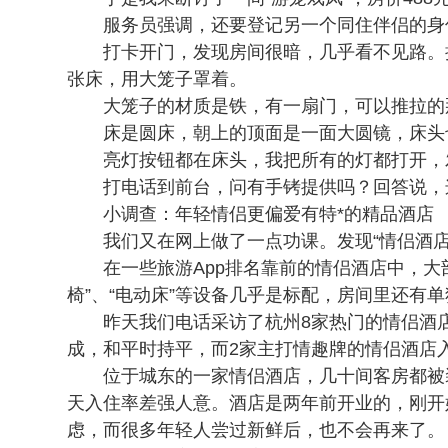
服务员强调，还要登记另一个同住伴侣的身
打卡开门，发现房间很暗，几乎看不见路。
张床，用大笼子罩着。
大笼子的材质是铁，有一扇门，可以推拉的
床是圆床，朝上的顶面是一面大圆镜，床头
亮灯按钮都在床头，我把所有的灯都打开，
打电话到前台，问有手铐提供吗？回答说，
小调查：年轻情侣更偏爱有特*的精品酒店
我们又在网上做了一点功课。发现“情侣酒店
在一些旅游App排名靠前的情侣酒店中，大
椅”、“电动床”等设备几乎是标配，房间里还有
昨天我们电话采访了杭州8家热门的情侣酒
成，和平时持平，而2家主打情趣牌的情侣酒店
位于城东的一家情侣酒店，几十间客房都被
天入住率差强人意。酒店是两年前开业的，刚开
虑，而很多年轻人尝过新鲜后，也不会再来了。