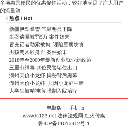
多项惠民便民的优惠促销活动，较好地满足了广大用户
的流量消 ...
I
热点
/ Hot
新疆伊犁暴雪 气温明显下降
生吞遗嘱被罚5万 案件始末
冒充记者勒索被拘 诬陷豆腐坊食
男孩爬木雕身亡 案件始末
2018年至2009年最新创业就业新政策
三里屯缉毒 20位民警堵住出口
湖州天价小龙虾 揭秘背后黑幕
湖州天价小龙虾 只因小龙虾中暗
大学生被精神病 强制入院治疗
电脑版
|
手机版
www.lc123.net 法律法规网 红火传媒
鲁ICP备11015312号-1