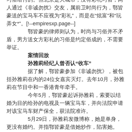
人通过《非诚勿扰》交友，属前卫时尚行为，鄂皆
豪送的宝马车不应视为“彩礼”，而是在“炫富”和“玩
弄女*”。[!--empiresxp.page--]
鄂皆豪的律师则认为，时尚与习俗并不矛
盾，男方送女方彩礼的习俗是约定俗成的，不需要
举证。
案情回放
孙雅莉经纪人曾否认“收车”
据了解，鄂皆豪参加《非诚勿扰》，被包
括孙雅莉在内的24位女嘉宾灭灯。去年10月，孙雅
莉在节目中和一香港青年牵手。
今年5月，鄂皆豪起诉孙雅莉，索要以结
婚为目的给孙的电视及一辆宝马车，并向法院申请
对该宝马车财产保全，获法院准许。
5月29日，孙雅莉发微博称，她是单身，
更没有婚约。并指鄂皆豪是借她炒作，陷害她。