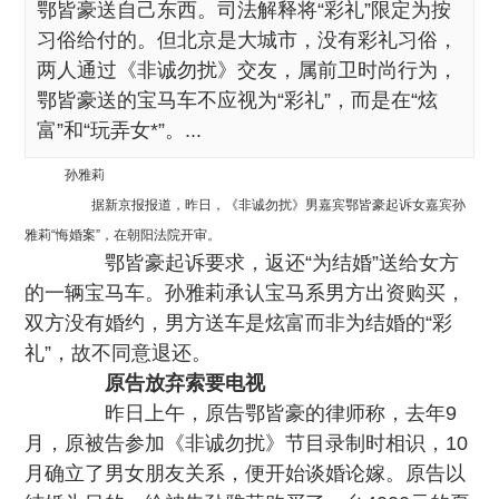
鄂皆豪送自己东西。司法解释将“彩礼”限定为按
习俗给付的。但北京是大城市，没有彩礼习俗，
两人通过《非诚勿扰》交友，属前卫时尚行为，
鄂皆豪送的宝马车不应视为“彩礼”，而是在“炫
富”和“玩弄女*”。...
孙雅莉
据新京报报道，昨日，《非诚勿扰》男嘉宾鄂皆豪起诉女嘉宾孙
雅莉“悔婚案”，在朝阳法院开审。
鄂皆豪起诉要求，返还“为结婚”送给女方
的一辆宝马车。孙雅莉承认宝马系男方出资购买，
双方没有婚约，男方送车是炫富而非为结婚的“彩
礼”，故不同意退还。
原告放弃索要电视
昨日上午，原告鄂皆豪的律师称，去年9
月，原被告参加《非诚勿扰》节目录制时相识，10
月确立了男女朋友关系，便开始谈婚论嫁。原告以