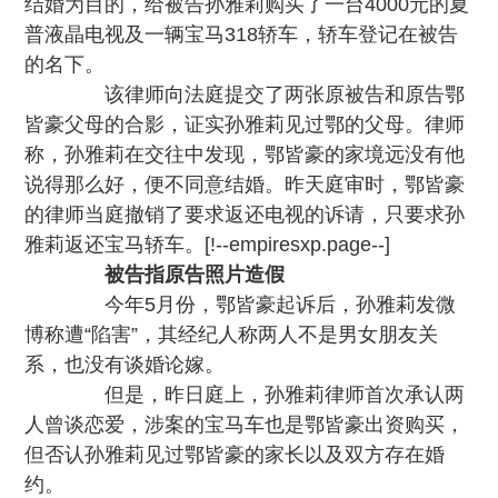
结婚为目的，给被告孙雅莉购买了一台4000元的夏
普液晶电视及一辆宝马318轿车，轿车登记在被告
的名下。
该律师向法庭提交了两张原被告和原告鄂
皆豪父母的合影，证实孙雅莉见过鄂的父母。律师
称，孙雅莉在交往中发现，鄂皆豪的家境远没有他
说得那么好，便不同意结婚。昨天庭审时，鄂皆豪
的律师当庭撤销了要求返还电视的诉请，只要求孙
雅莉返还宝马轿车。[!--empiresxp.page--]
被告指原告照片造假
今年5月份，鄂皆豪起诉后，孙雅莉发微
博称遭“陷害”，其经纪人称两人不是男女朋友关
系，也没有谈婚论嫁。
但是，昨日庭上，孙雅莉律师首次承认两
人曾谈恋爱，涉案的宝马车也是鄂皆豪出资购买，
但否认孙雅莉见过鄂皆豪的家长以及双方存在婚
约。