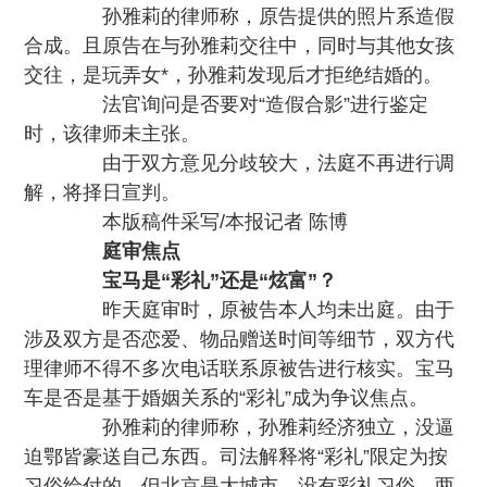
孙雅莉的律师称，原告提供的照片系造假
合成。且原告在与孙雅莉交往中，同时与其他女孩
交往，是玩弄女*，孙雅莉发现后才拒绝结婚的。
法官询问是否要对“造假合影”进行鉴定
时，该律师未主张。
由于双方意见分歧较大，法庭不再进行调
解，将择日宣判。
本版稿件采写/本报记者 陈博
庭审焦点
宝马是“彩礼”还是“炫富”？
昨天庭审时，原被告本人均未出庭。由于
涉及双方是否恋爱、物品赠送时间等细节，双方代
理律师不得不多次电话联系原被告进行核实。宝马
车是否是基于婚姻关系的“彩礼”成为争议焦点。
孙雅莉的律师称，孙雅莉经济独立，没逼
迫鄂皆豪送自己东西。司法解释将“彩礼”限定为按
习俗给付的。但北京是大城市，没有彩礼习俗，两