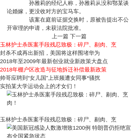
孙雅莉的经纪人称，孙雅莉从没和鄂某谈
论婚嫁，更没收对方的宝马车。
该案在庭前证据交换时，原被告提出不公
开审理的申请，未获法院批准。
上一篇
下一篇
玉林护士杀医案手段残忍致极：碎尸、剔肉、烹
封杀不成再出新招，美国将这样围堵华为
2018年至2009年最新创业就业新政策大盘点
2018年棚户区改造与征地拆迁补偿最新政策
帅哥应聘到“女儿国”上班频遭女同事*骚扰
实拍某大学运动会上的才女们！
玉林护士杀医案手段残忍致极：碎尸、剔肉、烹