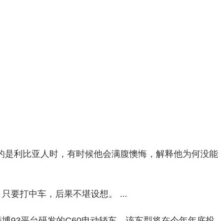
的是利比亚人时，有时候他会满腹懊悔，解释他为何没能
打中车，后果不堪设想。 ...
93平台研发的C60电动轿车，该车型将在今年年底投