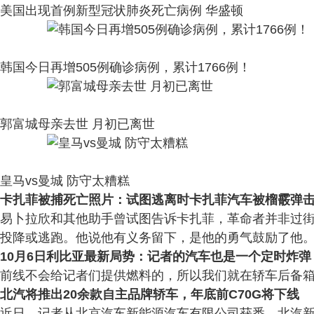
美国出现首例新型冠状肺炎死亡病例 华盛顿
韩国今日再增505例确诊病例，累计1766例！
郭富城母亲去世 月初已离世
皇马vs曼城 防守太糟糕
卡扎菲被捕死亡照片：试图逃离时卡扎菲汽车被榴霰弹
易卜拉欣和其他助手曾试图告诉卡扎菲，革命者并非过街
投降或逃跑。他说他有义务留下，是他的勇气鼓励了他。” .
10月6日利比亚最新局势：记者的汽车也是一个定时炸弹
前线不会给记者们提供燃料的，所以我们就在轿车后备箱里
北汽将推出20余款自主品牌轿车，年底前C70G将下线
近日，记者从北京汽车新能源汽车有限公司获悉，北汽新