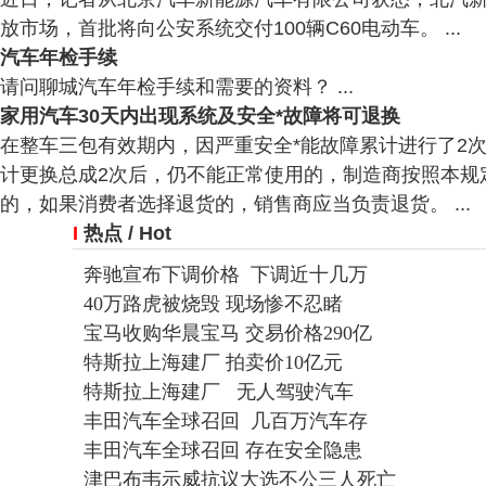
放市场，首批将向公安系统交付100辆C60电动车。 ...
汽车年检手续
请问聊城汽车年检手续和需要的资料？ ...
家用汽车30天内出现系统及安全*故障将可退换
在整车三包有效期内，因严重安全*能故障累计进行了2
计更换总成2次后，仍不能正常使用的，制造商按照本规
的，如果消费者选择退货的，销售商应当负责退货。 ...
I
热点
/ Hot
奔驰宣布下调价格 下调近十几万
40万路虎被烧毁 现场惨不忍睹
宝马收购华晨宝马 交易价格290亿
特斯拉上海建厂 拍卖价10亿元
特斯拉上海建厂 无人驾驶汽车
丰田汽车全球召回 几百万汽车存
丰田汽车全球召回 存在安全隐患
津巴布韦示威抗议大选不公三人死亡