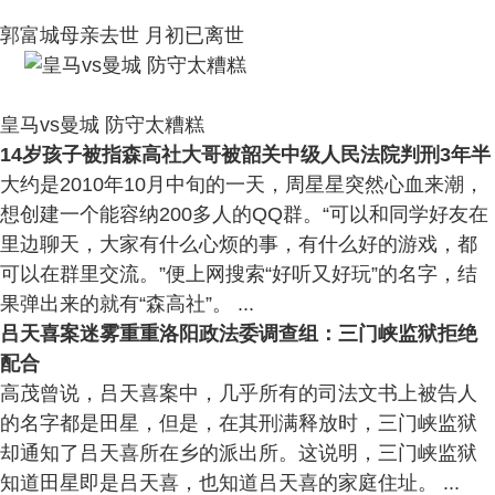
郭富城母亲去世 月初已离世
皇马vs曼城 防守太糟糕
14岁孩子被指森高社大哥被韶关中级人民法院判刑3年半
大约是2010年10月中旬的一天，周星星突然心血来潮，
想创建一个能容纳200多人的QQ群。“可以和同学好友在
里边聊天，大家有什么心烦的事，有什么好的游戏，都
可以在群里交流。”便上网搜索“好听又好玩”的名字，结
果弹出来的就有“森高社”。 ...
吕天喜案迷雾重重洛阳政法委调查组：三门峡监狱拒绝
配合
高茂曾说，吕天喜案中，几乎所有的司法文书上被告人
的名字都是田星，但是，在其刑满释放时，三门峡监狱
却通知了吕天喜所在乡的派出所。这说明，三门峡监狱
知道田星即是吕天喜，也知道吕天喜的家庭住址。 ...