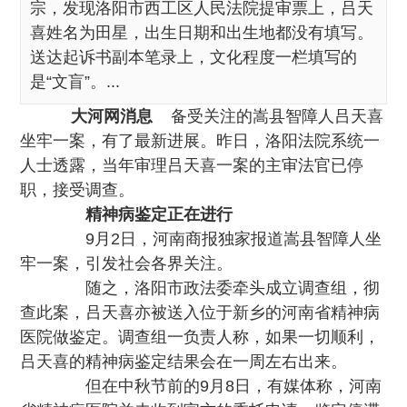
宗，发现洛阳市西工区人民法院提审票上，吕天
喜姓名为田星，出生日期和出生地都没有填写。
送达起诉书副本笔录上，文化程度一栏填写的
是“文盲”。...
大河网消息
备受关注的嵩县智障人吕天喜
坐牢一案，有了最新进展。昨日，洛阳法院系统一
人士透露，当年审理吕天喜一案的主审法官已停
职，接受调查。
精神病鉴定正在进行
9月2日，河南商报独家报道嵩县智障人坐
牢一案，引发社会各界关注。
随之，洛阳市政法委牵头成立调查组，彻
查此案，吕天喜亦被送入位于新乡的河南省精神病
医院做鉴定。调查组一负责人称，如果一切顺利，
吕天喜的精神病鉴定结果会在一周左右出来。
但在中秋节前的9月8日，有媒体称，河南