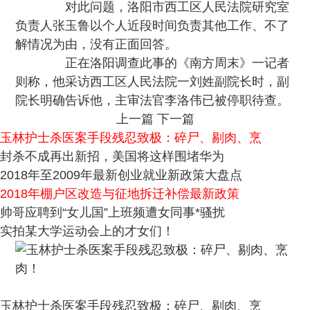
对此问题，洛阳市西工区人民法院研究室
负责人张玉鲁以个人近段时间负责其他工作、不了
解情况为由，没有正面回答。
正在洛阳调查此事的《南方周末》一记者
则称，他采访西工区人民法院一刘姓副院长时，副
院长明确告诉他，主审法官李洛伟已被停职待查。
上一篇
下一篇
玉林护士杀医案手段残忍致极：碎尸、剔肉、烹
封杀不成再出新招，美国将这样围堵华为
2018年至2009年最新创业就业新政策大盘点
2018年棚户区改造与征地拆迁补偿最新政策
帅哥应聘到“女儿国”上班频遭女同事*骚扰
实拍某大学运动会上的才女们！
玉林护士杀医案手段残忍致极：碎尸、剔肉、烹