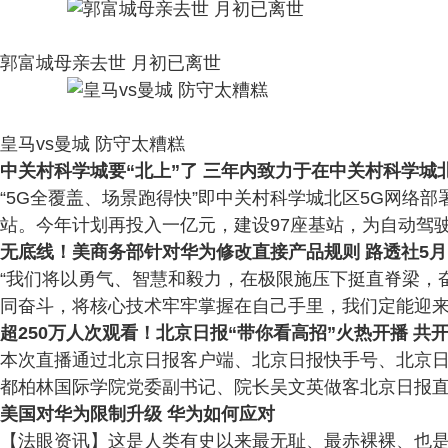
郭富城母亲去世 月初已离世
皇马vs曼城 防守太糟糕
中关村科学城要“北上”了 三年内致力于在中关村科学城
“5G全覆盖、场景跑得快”即中关村科学城北区5G网络
站。今年计划再投入一亿元，建设97座基站，为自动驾驶、
无底线！美商务部针对华为修改直接产品规则 路透社5月
“我们将以勇气、智慧和毅力，在极限施压下挺直脊梁，
同奋斗，将核心技术牢牢掌握在自己手里，我们定能迎来中华
超250万人次观看！北京日报“带你看高招”火热开播 共
本次直播通过北京日报客户端、北京日报快手号、北京日报
都柏林国际学院党委副书记、院长吴文英做客北京日报直播间
美国对华为限制升级 华为如何应对
【法眼资讯】这是人类有史以来最无耻、最赤裸裸、也