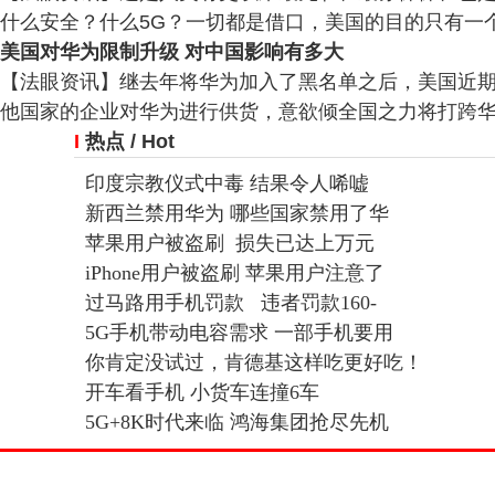
什么安全？什么5G？一切都是借口，美国的目的只有一个
美国对华为限制升级 对中国影响有多大
【法眼资讯】继去年将华为加入了黑名单之后，美国近
他国家的企业对华为进行供货，意欲倾全国之力将打跨华为，
I
热点
/ Hot
印度宗教仪式中毒 结果令人唏嘘
新西兰禁用华为 哪些国家禁用了华
苹果用户被盗刷 损失已达上万元
iPhone用户被盗刷 苹果用户注意了
过马路用手机罚款 违者罚款160-
5G手机带动电容需求 一部手机要用
你肯定没试过，肯德基这样吃更好吃！
开车看手机 小货车连撞6车
5G+8K时代来临 鸿海集团抢尽先机