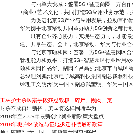
与西单大悦城：签署5G+智慧商圈三方合
+商业+艺术文化，共同打造5G应用业务示范，
为促进北京5G产业与应用发展，拉动首都新
华为携手北京移动共同举办助力5G创新之都行动发
只有企业齐心协力，实现生态协同，才能最
建、共享生态。会上，北京移动、华为与行业合
与北京市颐和园：签署三方5G+智慧园区
管理能力和效率，打造5G+智慧园区行业应用标
颐和园园长杨华、副园长吕高强;北京市西城区
总经理刘鹏;北京电子城高科技集团副总裁兼科
经理王文明;华为中国区副总裁董明、华为中国
玉林护士杀医案手段残忍致极：碎尸、剔肉、烹
封杀不成再出新招，美国将这样围堵华为
2018年至2009年最新创业就业新政策大盘点
2018年棚户区改造与征地拆迁补偿最新政策
帅哥应聘到“女儿国”上班频遭女同事*骚扰